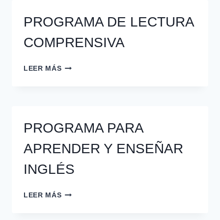
Y
COMPRENSIVA
PROGRAMA DE LECTURA
PARA
MAYORES
COMPRENSIVA
DE
12
AÑOS
PROGRAMA
LEER MÁS
DE
LECTURA
COMPRENSIVA
PROGRAMA PARA
APRENDER Y ENSEÑAR
INGLÉS
PROGRAMA
LEER MÁS
PARA
APRENDER